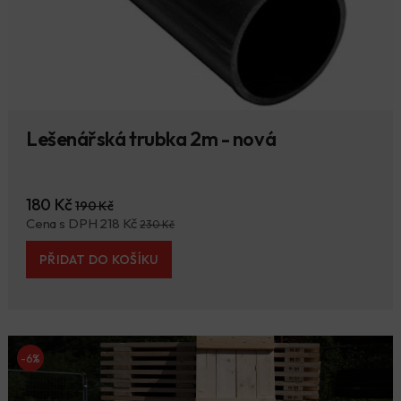
Lešenářská trubka 2m - nová
180 Kč
190 Kč
Cena s DPH 218 Kč
230 Kč
PŘIDAT DO KOŠÍKU
-6%