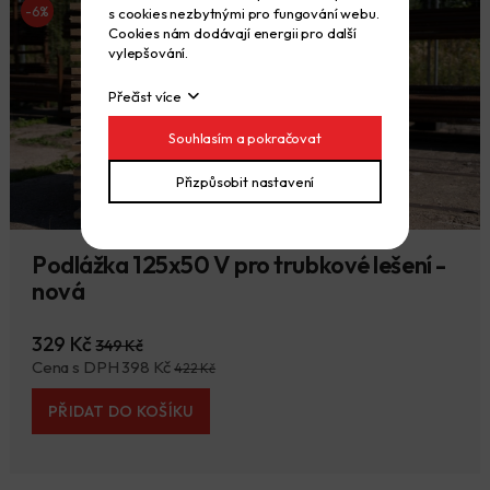
-6%
s cookies nezbytnými pro fungování webu.
Cookies nám dodávají energii pro další
vylepšování.
Přečíst více
Souhlasím a pokračovat
Přizpůsobit nastavení
Podlážka 125x50 V pro trubkové lešení -
nová
329 Kč
349 Kč
Cena s DPH 398 Kč
422 Kč
PŘIDAT DO KOŠÍKU