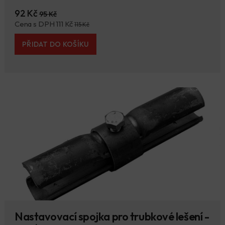
92 Kč
95 Kč
Cena s DPH 111 Kč
115 Kč
PŘIDAT DO KOŠÍKU
Nastavovací spojka pro trubkové lešení -