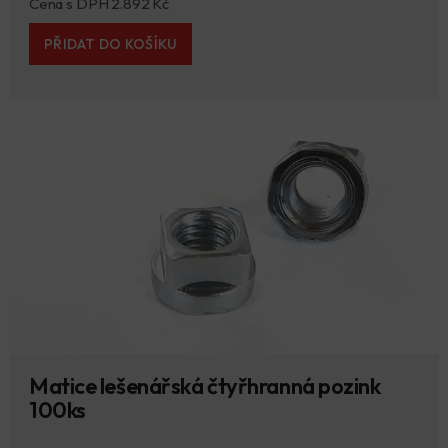
Cena s DPH 2.892 Kč
PŘIDAT DO KOŠÍKU
Matice lešenářská čtyřhranná pozink
100ks