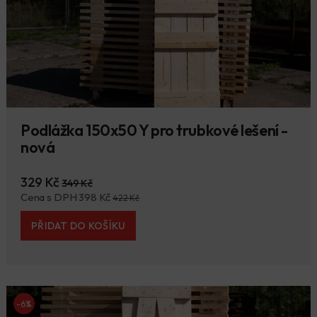
Podlážka 150x50 Y pro trubkové lešení -
nová
329 Kč
349 Kč
Cena s DPH 398 Kč
422 Kč
PŘIDAT DO KOŠÍKU
-6%