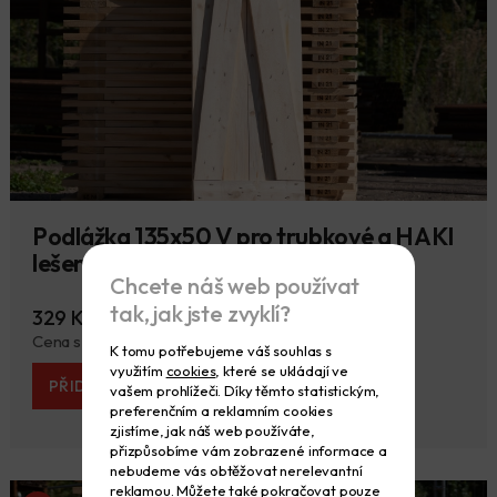
Podlážka 135x50 V pro trubkové a HAKI
lešení - nová
Chcete náš web používat
tak, jak jste zvyklí?
329 Kč
349 Kč
Cena s DPH 398 Kč
422 Kč
K tomu potřebujeme váš souhlas s
využitím
cookies
, které se ukládají ve
PŘIDAT DO KOŠÍKU
vašem prohlížeči. Díky těmto statistickým,
preferenčním a reklamním cookies
zjistíme, jak náš web používáte,
přizpůsobíme vám zobrazené informace a
nebudeme vás obtěžovat nerelevantní
reklamou. Můžete také pokračovat pouze