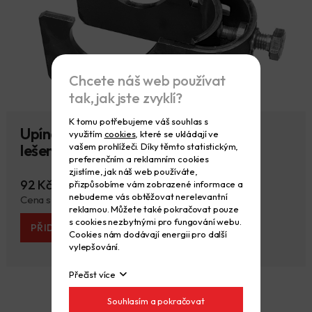
Chcete náš web používat
tak, jak jste zvyklí?
K tomu potřebujeme váš souhlas s
Upínací spojka háková pro trubkové
využitím
cookies
, které se ukládají ve
vašem prohlížeči. Díky těmto statistickým,
lešení - nová
preferenčním a reklamním cookies
zjistíme, jak náš web používáte,
92 Kč
přizpůsobíme vám zobrazené informace a
95 Kč
nebudeme vás obtěžovat nerelevantní
Cena s DPH 111 Kč
115 Kč
reklamou. Můžete také pokračovat pouze
s cookies nezbytnými pro fungování webu.
PŘIDAT DO KOŠÍKU
Cookies nám dodávají energii pro další
vylepšování.
Přečíst více
Souhlasím a pokračovat