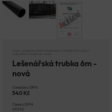
HOME
/
TRUBKOVÉ LEŠENÍ
/
KOMPONENTY TRUBKOVÉHO LEŠENÍ
/
LEŠENÁŘSKÁ TRUBKA 6M - NOVÁ
Lešenářská trubka 6m -
nová
Cena bez DPH:
540 Kč
Cena s DPH:
653
Kč