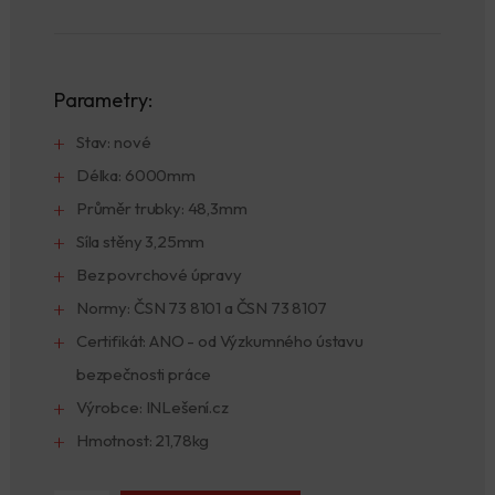
Parametry:
Stav: nové
Délka: 6000mm
Průměr trubky: 48,3mm
Síla stěny 3,25mm
Bez povrchové úpravy
Normy: ČSN 73 8101 a ČSN 73 8107
Certifikát: ANO - od Výzkumného ústavu
bezpečnosti práce
Výrobce: INLešení.cz
Hmotnost: 21,78kg