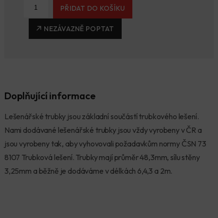
PŘIDAT DO KOŠÍKU
NEZÁVAZNĚ POPTAT
Doplňující informace
Lešenářské trubky jsou základní součástí trubkového lešení.
Nami dodávané lešenářské trubky jsou vždy vyrobeny v ČR a
jsou vyrobeny tak, aby vyhovovali požadavkům normy ČSN 73
8107 Trubková lešení. Trubky mají průměr 48,3mm, sílu stěny
3,25mm a běžně je dodáváme v délkách 6,4,3 a 2m.