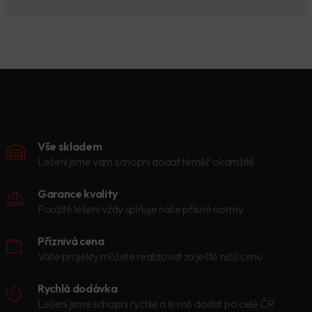
Vše skladem
Lešení jsme vám schopni dodat téměř okamžitě
Garance kvality
Použité lešení vždy splňuje naše přísné normy
Příznivá cena
Vaše projekty můžete realizovat za ještě nižší cenu
Rychlá dodávka
Lešení jsme schopni rychle a levně dodat po celé ČR