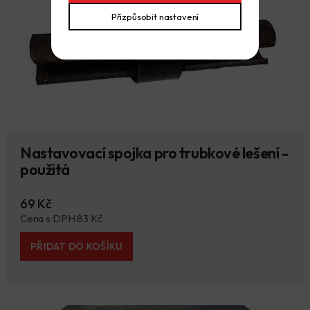
Přizpůsobit nastavení
Nastavovací spojka pro trubkové lešení -
použitá
69 Kč
Cena s DPH 83 Kč
PŘIDAT DO KOŠÍKU