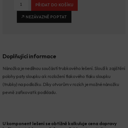
PŘIDAT DO KOŠÍKU
NEZÁVAZNĚ POPTAT
Doplňující informace
Nánožka je nedílnou součástí trubkového lešení. Slouží k zajištění
polohy paty sloupku a k rozložení tlakového tlaku sloupku
(trubky) na podložku. Díky otvorům v rozích je možné nánožku
pevně zafixovat k podkladu.
U komponent lešení se obtížně kalkuluje cena dopravy