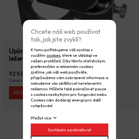
Chcete náš web používat
tak, jak jste zvyklí?
Upínací spojka háková pro trubkové
K tomu potřebujeme váš souhlas s
využitím
cookies
, které se ukládají ve
lešení - nová
vašem prohlížeči. Díky těmto statistickým,
preferenčním a reklamním cookies
zjistíme, jak náš web používáte,
92 Kč
95 Kč
přizpůsobíme vám zobrazené informace a
Cena s DPH 111 Kč
115 Kč
nebudeme vás obtěžovat nerelevantní
reklamou. Můžete také pokračovat pouze
PŘIDAT DO KOŠÍKU
s cookies nezbytnými pro fungování webu.
Cookies nám dodávají energii pro další
vylepšování.
Přečíst více
Souhlasím a pokračovat