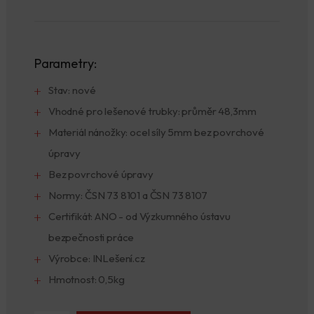
Parametry:
Stav: nové
Vhodné pro lešenové trubky: průměr 48,3mm
Materiál nánožky: ocel síly 5mm bez povrchové
úpravy
Bez povrchové úpravy
Normy: ČSN 73 8101 a ČSN 73 8107
Certifikát: ANO - od Výzkumného ústavu
bezpečnosti práce
Výrobce: INLešení.cz
Hmotnost: 0,5kg