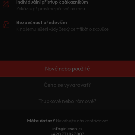
Individuální přístup k zákazníkům
Zakázku připravíme přesně na míru
Bezpečnost především
K našemu lešení vždy český certifikát o zkoušce
Nové nebo použité
Čeho se vyvarovat?
Trubkové nebo rámové?
Máte dotaz?
Neváhejte nás kontaktovat
info@inleseni.cz
+420 731 827 807