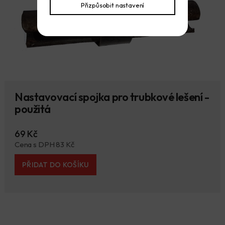
Přizpůsobit nastavení
Nastavovací spojka pro trubkové lešení -
použitá
69 Kč
Cena s DPH 83 Kč
PŘIDAT DO KOŠÍKU