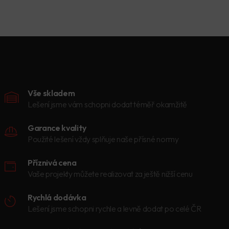
Vše skladem
Lešení jsme vám schopni dodat téměř okamžitě
Garance kvality
Použité lešení vždy splňuje naše přísné normy
Příznivá cena
Vaše projekty můžete realizovat za ještě nižší cenu
Rychlá dodávka
Lešení jsme schopni rychle a levně dodat po celé ČR