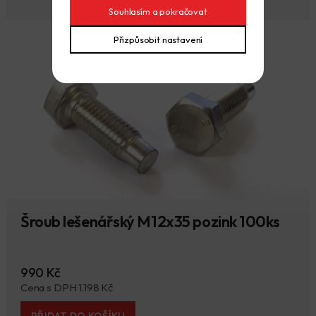
Souhlasím a pokračovat
Přizpůsobit nastavení
Šroub lešenářský M12x35 pozink 100ks
990 Kč
Cena s DPH 1.198 Kč