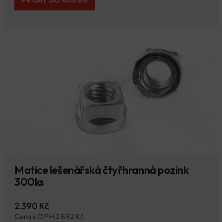
PŘIDAT DO KOŠÍKU
Matice lešenářská čtyřhranná pozink
300ks
2.390 Kč
Cena s DPH 2.892 Kč