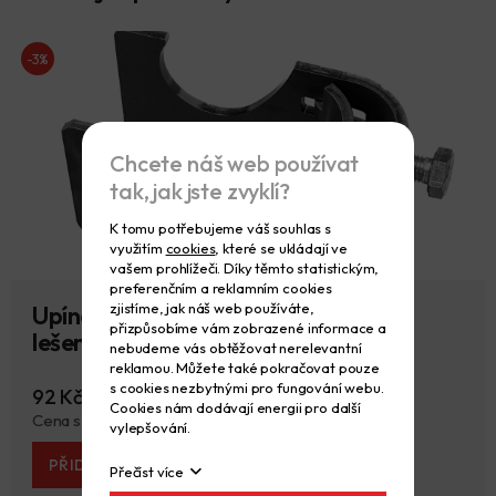
-3%
Chcete náš web používat
tak, jak jste zvyklí?
K tomu potřebujeme váš souhlas s
využitím
cookies
, které se ukládají ve
vašem prohlížeči. Díky těmto statistickým,
preferenčním a reklamním cookies
zjistíme, jak náš web používáte,
Upínací spojka háková pro trubkové
přizpůsobíme vám zobrazené informace a
lešení - nová
nebudeme vás obtěžovat nerelevantní
reklamou. Můžete také pokračovat pouze
s cookies nezbytnými pro fungování webu.
92 Kč
95 Kč
Cookies nám dodávají energii pro další
Cena s DPH 111 Kč
115 Kč
vylepšování.
PŘIDAT DO KOŠÍKU
Přečíst více