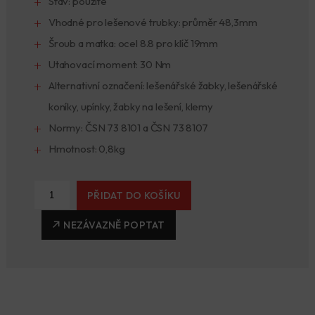
Stav: použité
Vhodné pro lešenové trubky: průměr 48,3mm
Šroub a matka: ocel 8.8 pro klíč 19mm
Utahovací moment: 30 Nm
Alternativní označení: lešenářské žabky, lešenářské
koníky, upínky, žabky na lešení, klemy
Normy: ČSN 73 8101 a ČSN 73 8107
Hmotnost: 0,8kg
PŘIDAT DO KOŠÍKU
NEZÁVAZNĚ POPTAT