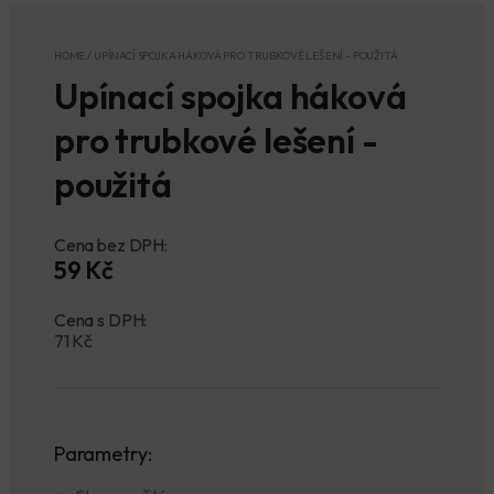
HOME
/
UPÍNACÍ SPOJKA HÁKOVÁ PRO TRUBKOVÉ LEŠENÍ - POUŽITÁ
Upínací spojka háková
pro trubkové lešení -
použitá
Cena bez DPH:
59 Kč
Cena s DPH:
71
Kč
Parametry: