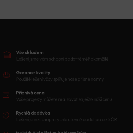
Vše skladem
Lešení jsme vám schopni dodat téměř okamžitě
Garance kvality
Použité lešení vždy splňuje naše přísné normy
Příznivá cena
Vaše projekty můžete realizovat za ještě nižší cenu
Rychlá dodávka
Lešení jsme schopni rychle a levně dodat po celé ČR
Individuální přístup k zákazníkům