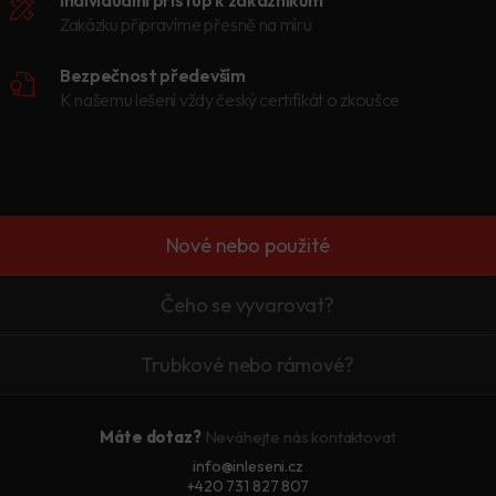
Zakázku připravíme přesně na míru
Bezpečnost především
K našemu lešení vždy český certifikát o zkoušce
Nové nebo použité
Čeho se vyvarovat?
Trubkové nebo rámové?
Máte dotaz?
Neváhejte nás kontaktovat
info@inleseni.cz
+420 731 827 807