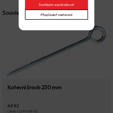
Souhlasím a pokračovat
Související produkty
Přizpůsobit nastavení
Kotevní šroub 230 mm
49 Kč
Cena s DPH 59 Kč