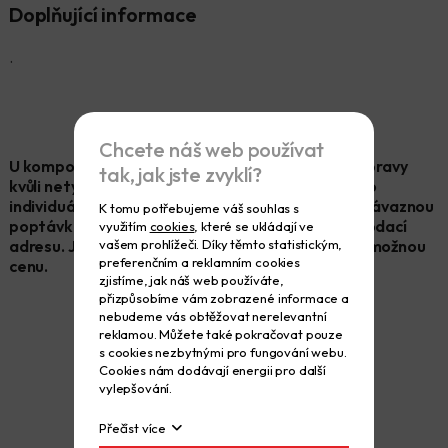
Doplňující informace
.
Chcete náš web používat
U komponent lešení se obtížně kalkuluje cena dopravy
tak, jak jste zvyklí?
kvůli netypickým rozměrům a velké hmotnosti. Pro
individuální cenu dopravy nám prosím zašlete nezávaznou
K tomu potřebujeme váš souhlas s
poptávku, obsahující požadovaný počet kusů a dodací
využitím
cookies
, které se ukládají ve
vašem prohlížeči. Díky těmto statistickým,
adresu. Jen tak Vám můžeme nabídnout nejlepší možnou
preferenčním a reklamním cookies
cenu.
zjistíme, jak náš web používáte,
přizpůsobíme vám zobrazené informace a
nebudeme vás obtěžovat nerelevantní
reklamou. Můžete také pokračovat pouze
s cookies nezbytnými pro fungování webu.
Cookies nám dodávají energii pro další
ZASLAT NEZÁVAZNOU POPTÁVKU
vylepšování.
Přečíst více