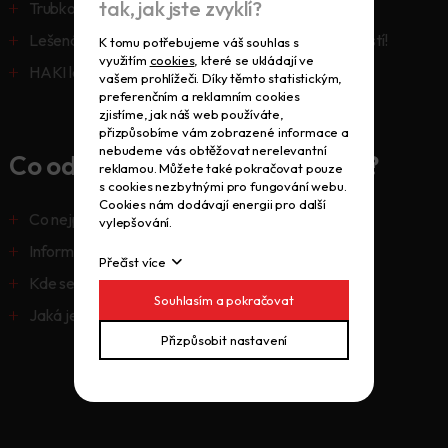
tak, jak jste zvyklí?
Trubkové lešení
Lešenářské podlážky - jen ty dodané naší společností!
K tomu potřebujeme váš souhlas s
využitím
cookies
, které se ukládají ve
HAKI lešení včetně příslušenství
vašem prohlížeči. Díky těmto statistickým,
preferenčním a reklamním cookies
zjistíme, jak náš web používáte,
přizpůsobíme vám zobrazené informace a
nebudeme vás obtěžovat nerelevantní
Co od vás budeme potřebovat?
reklamou. Můžete také pokračovat pouze
s cookies nezbytnými pro fungování webu.
Cookies nám dodávají energii pro další
Co nejpřesnější počet nabízených komponent
vylepšování.
Informace o stavu, ideálně i s fotografií
Přečíst více
Kde se nabízené lešení nachází
Souhlasím a pokračovat
Jaká je vámi požadovaná cena
Přizpůsobit nastavení