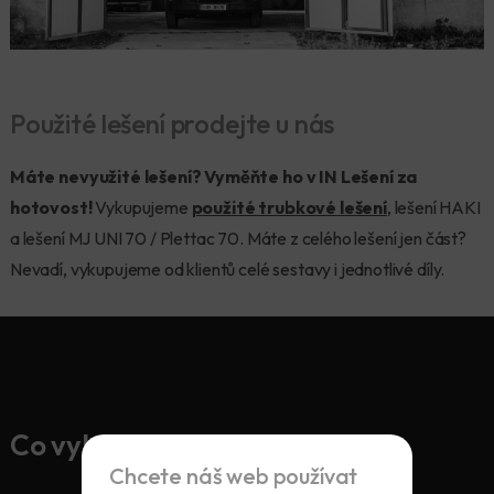
Použité lešení prodejte u nás
Máte nevyužité lešení? Vyměňte ho v IN Lešení za
hotovost!
Vykupujeme
použité trubkové lešení
, lešení HAKI
a lešení MJ UNI 70 / Plettac 70. Máte z celého lešení jen část?
Nevadí, vykupujeme od klientů celé sestavy i jednotlivé díly.
Co vykupujeme?
Chcete náš web používat