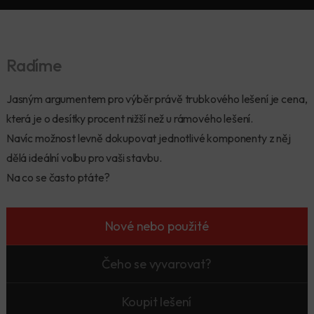
Radíme
Jasným argumentem pro výběr právě trubkového lešení je cena,
která je o desítky procent nižší než u rámového lešení.
Navíc možnost levně dokupovat jednotlivé komponenty z něj
dělá ideální volbu pro vaši stavbu.
Na co se často ptáte?
Nové nebo použité
Čeho se vyvarovat?
Koupit lešení