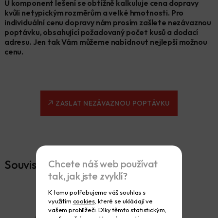
U komponent lešení se obtížně kalkuluje cena dopravy
kvůli netypickým rozměrům a velké hmotnosti. Pro
individuální cenu dopravy nám prosím zašlete nezávaznou
poptávku, obsahující požadovaný počet kusů a dodací
adresu. Jen tak Vám můžeme nabídnout nejlepší možnou
cenu.
ZASLAT NEZÁVAZNOU POPTÁVKU
Související produkty
Chcete náš web používat
tak, jak jste zvyklí?
K tomu potřebujeme váš souhlas s
využitím
cookies
, které se ukládají ve
vašem prohlížeči. Díky těmto statistickým,