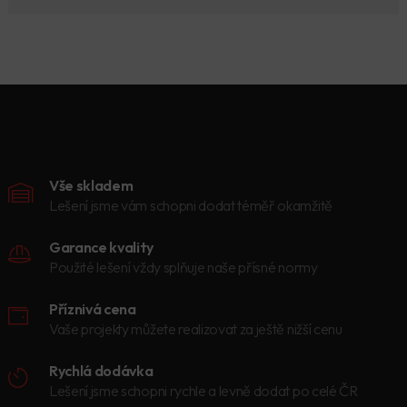
Vše skladem
Lešení jsme vám schopni dodat téměř okamžitě
Garance kvality
Použité lešení vždy splňuje naše přísné normy
Příznivá cena
Vaše projekty můžete realizovat za ještě nižší cenu
Rychlá dodávka
Lešení jsme schopni rychle a levně dodat po celé ČR