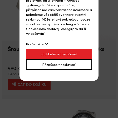
preferenčním a reklamním cookies
zjistíme, jak náš web používáte,
přizpůsobíme vám zobrazené informace a
nebudeme vás obtěžovat nerelevantní
reklamou. Můžete také pokračovat pouze
s cookies nezbytnými pro fungování webu.
Cookies nám dodávají energii pro další
vylepšování.
Přečíst více
Šroub lešenářský M12x35 pozink 100ks
Souhlasím a pokračovat
Přizpůsobit nastavení
990 Kč
Cena s DPH 1.198 Kč
PŘIDAT DO KOŠÍKU