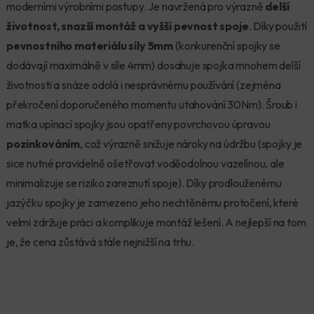
moderními výrobními postupy. Je navržená pro výrazně
delší
životnost, snazší montáž a vyšší pevnost spoje
. Díky použití
pevnostního materiálu síly 5mm
(konkurenční spojky se
dodávají maximálně v síle 4mm) dosahuje spojka mnohem delší
životnosti a snáze odolá i nesprávnému používání (zejména
překročení doporučeného momentu utahování 30Nm). Šroub i
matka upínací spojky jsou opatřeny povrchovou úpravou
pozinkováním
, což výrazně snižuje nároky na údržbu (spojky je
sice nutné pravidelně ošetřovat voděodolnou vazelínou, ale
minimalizuje se riziko zareznutí spoje). Díky prodlouženému
jazýčku spojky je zamezeno jeho nechtěnému protočení, které
velmi zdržuje práci a komplikuje montáž lešení. A nejlepší na tom
je, že cena zůstává stále nejnižší na trhu.