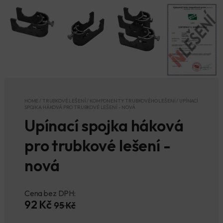
HOME
/
TRUBKOVÉ LEŠENÍ
/
KOMPONENTY TRUBKOVÉHO LEŠENÍ
/
UPÍNACÍ
SPOJKA HÁKOVÁ PRO TRUBKOVÉ LEŠENÍ - NOVÁ
Upínací spojka háková
pro trubkové lešení -
nová
Cena bez DPH:
92 Kč
95 Kč