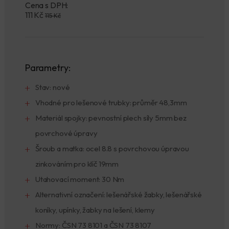
Cena s DPH:
111
Kč
115 Kč
Parametry:
Stav: nové
Vhodné pro lešenové trubky: průměr 48,3mm
Materiál spojky: pevnostní plech síly 5mm bez
povrchové úpravy
Šroub a matka: ocel 8.8 s povrchovou úpravou
zinkováním pro klíč 19mm
Utahovací moment: 30 Nm
Alternativní označení: lešenářské žabky, lešenářské
koníky, upínky, žabky na lešení, klemy
Normy: ČSN 73 8101 a ČSN 73 8107