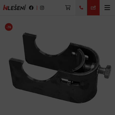
|
-3%