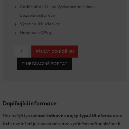
Certifikát: ANO - od Výzkumného ústavu
bezpečnosti práce
Výrobce: INLešení.cz
Hmotnost: 0,9kg
PŘIDAT DO KOŠÍKU
NEZÁVAZNĚ POPTAT
Doplňující informace
Nejnovější typ
upínací hákové spojky typu INLešení.cz
pro
trubkové lešení je inovovaná verze vyráběná naší společností