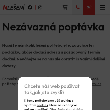
|
Nezávazná poptávka
Napište nám kolik lešení potřebujete, zda chcete i
podlážky, jaká je dodací adresa a požadovaný termín
dodání. Neváhejte se na nás ale obrátit i s Vašimi dalšími
dotazy.
Formulář je dostupný jen z ČR a přilehlých států. V případě
potřeby nás můžete kontaktovat na e-mailu
info@inleseni.cz
Chcete náš web používat
tak, jak jste zvyklí?
K tomu potřebujeme váš souhlas s
využitím
cookies
, které se ukládají ve
vašem prohlížeči. Díky těmto statistickým,